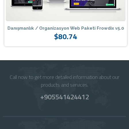
Danışmanlık / Organizasyon Web Paketi Frowdix v5.0
$80.74
Call now to get more detailed information about our
products and services.
+905541424412