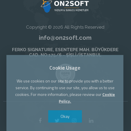
Copyright © 2026 All Rights Reserved
info@on2soft.com
FERKO SIGNATURE, ESENTEPE MAH. BÜYÜKDERE
CAD. NO:175/6 - ŞİŞLİ/İSTANBUL
Cookie Usage
We use cookies on our site to provide you with a better
service. By continuing to use our site, you allow us to use
cookies. For more information, please review our
Cookie
Policy.
Okay