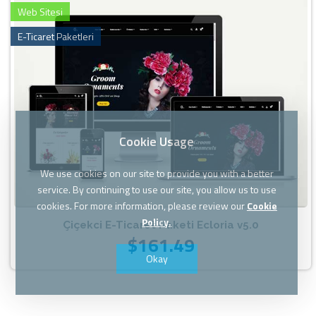
Web Sitesi
E-Ticaret Paketleri
Cookie Usage
We use cookies on our site to provide you with a better
service. By continuing to use our site, you allow us to use
cookies. For more information, please review our
Cookie
Policy.
Çiçekci E-Ticaret Paketi Ecloria v5.0
$161.49
Okay