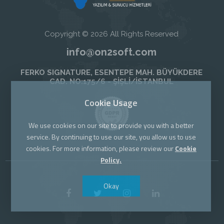
Copyright © 2026 All Rights Reserved
info@on2soft.com
FERKO SIGNATURE, ESENTEPE MAH. BÜYÜKDERE
CAD. NO:175/6 - ŞİŞLİ/İSTANBUL
Cookie Usage
We use cookies on our site to provide you with a better
service. By continuing to use our site, you allow us to use
cookies. For more information, please review our
Cookie
Policy.
Okay